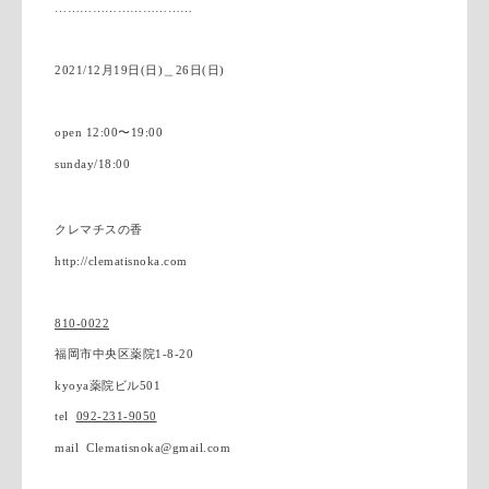
……………………………
2021/12
月19
日
(日
)
＿26
日
(
日
)
open 12:00
〜
19:00
sunday/
18:00
クレマチスの香
http://clematisnoka.com
810-0022
福岡市中央区薬院
1-8-20
kyoya
薬院ビル
501
tel
092-231-9050
mail Clematisnoka@gmail.com