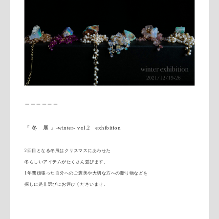
＿＿＿＿＿＿
『
冬
展
』
winter
- vol.2 exhibition
-
2回目となる冬展はクリスマスにあわせた
冬らしいアイテムがたくさん並びます。
1年間頑張った自分へのご褒美や大切な方への贈り物などを
探しに
是非選びにお運びくださいませ。