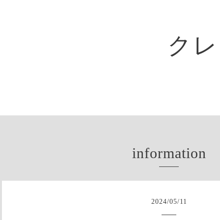
クレ
information
2024
/
05
/
11