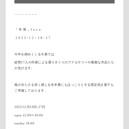
＿＿＿＿＿＿＿
『
冬
展
』
f u y u
2 0 2 2 / 1 2 / 1 8 - 2 7
今年を締めくくる今展では
総勢27人の作家による選りすぐりのアクセサリーや素敵な作品たち
が並びます。
風の冷たさを深く感じる冬本番にもほっこりとする限定焼き菓子も
ご準備しております。
2022/12
月18
日
-27
日
open 12:00
〜
19:00
sunday 18:00