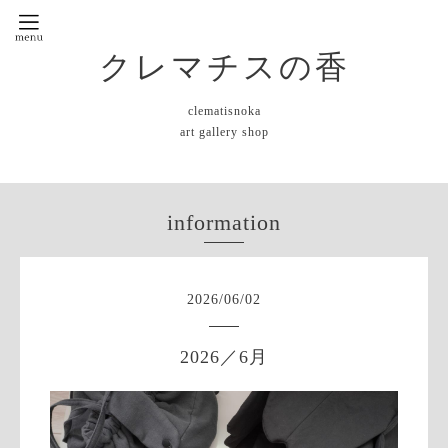
クレマチスの香
clematisnoka
art gallery shop
information
2026
/
06
/
02
2026／6月